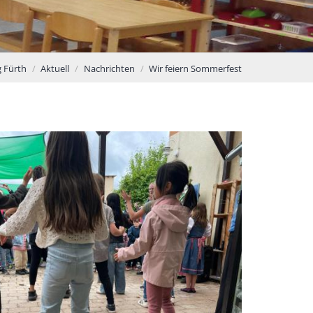
g Fürth
Aktuell
Nachrichten
Wir feiern Sommerfest