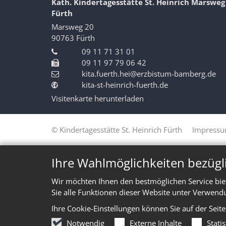
Kath. Kindertagesstätte St. Heinrich Marsweg
Fürth
Marsweg 20
90763
Fürth
09 11 71 31 01
09 11 97 79 06 42
kita.fuerth.hei@erzbistum-bamberg.de
kita-st-heinrich-fuerth.de
Visitenkarte herunterladen
© Kindertagesstätte St. Heinrich Fürth
Impress
Ihre Wahlmöglichkeiten bezügl
Wir möchten Ihnen den bestmöglichen Service bie
Sie alle Funktionen dieser Website unter Verwend
Ihre Cookie-Einstellungen können Sie auf der Seit
Notwendig
Externe Inhalte
Stati