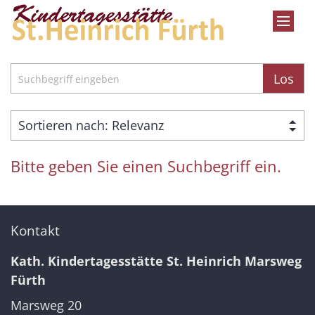
Zum Inhalt springen
Suche
Los
Bitte geben Sie einen Suchbegriff ein.
Kontakt
Kath. Kindertagesstätte St. Heinrich Marsweg
Fürth
Marsweg 20