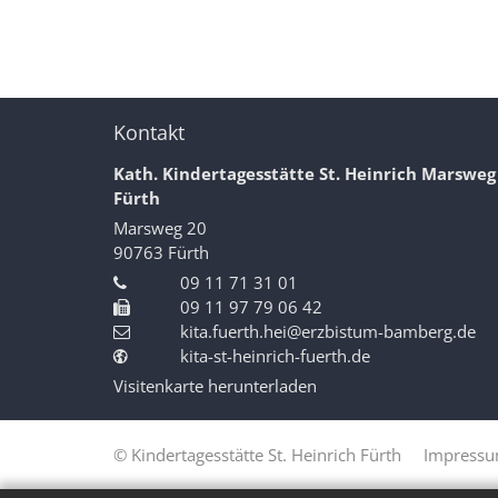
Kontakt
Kath. Kindertagesstätte St. Heinrich Marsweg
Fürth
Marsweg 20
90763
Fürth
09 11 71 31 01
09 11 97 79 06 42
kita.fuerth.hei@erzbistum-bamberg.de
kita-st-heinrich-fuerth.de
Visitenkarte herunterladen
© Kindertagesstätte St. Heinrich Fürth
Impress