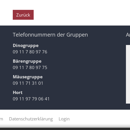
Zurück
Telefonnummern der Gruppen
A
Dinogruppe
09 11 7 80 97 76
Bärengruppe
09 11 7 80 97 75
Mäusegruppe
09 11 71 31 01
Hort
09 11 97 79 06 41
um
Datenschutzerklärung
Login